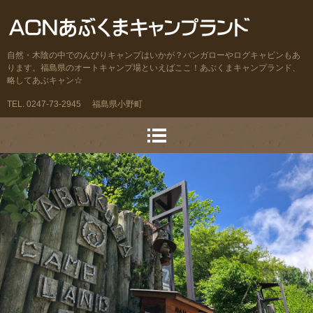
自然・木陰の中でのんびりキャンプはいかが？バンガローやログキャビンもあ
ります。福島県のオートキャンプ場といえばここ！あぶくまキャンプランド、
略してあぶキャン☆
TEL. 0247-73-2945
福島県小野町