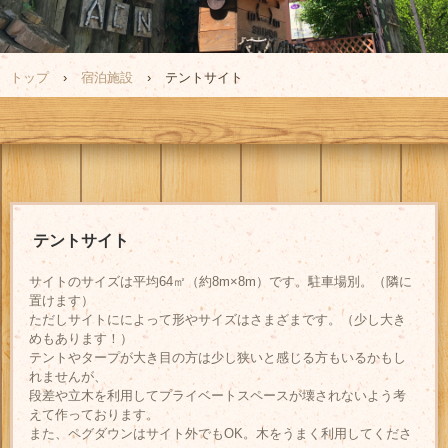
トップ
›
宿泊施設
›
テントサイト
テントサイト
サイトのサイズは平均64㎡（約8m×8m）です。駐車場別。（隣に
置けます）
ただしサイトにによって形やサイズはさまざまです。（少し大き
めもあります！）
テントやタープが大き目の方は少し狭いと感じる方もいるかもし
れませんが、
段差や立木を利用してプライベートスペースが壊されないよう考
えて作っております。
また、ペグダウンはサイト外でもOK。木をうまく利用してくださ