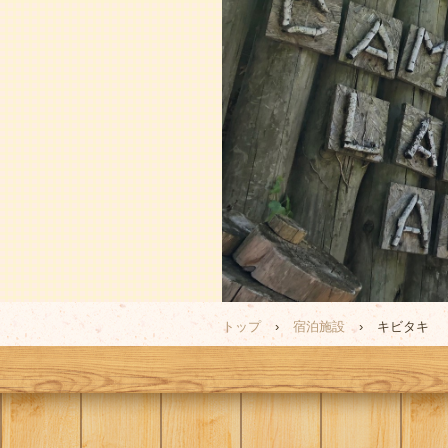
トップ
›
宿泊施設
›
キビタキ