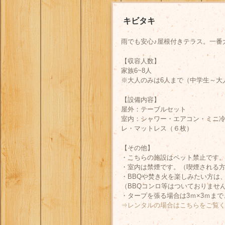
キビタキ
雨でも安心♪屋根付きテラス。一番
【収容人数】
家族6~8人
※大人のみは6人まで（中学生～大
【設備内容】
屋外：テーブルセット
室内：シャワー・エアコン・ミニ
レ・マットレス（６枚）
【その他】
・こちらの施設はペット禁止です
・室内は禁煙です。（喫煙される
・BBQや焚き火を楽しみたい方は
（BBQコンロ等はついておりませ
・タープを張る場合は3ｍ×3ｍま
⇒レンタルの場合はこちらをご覧