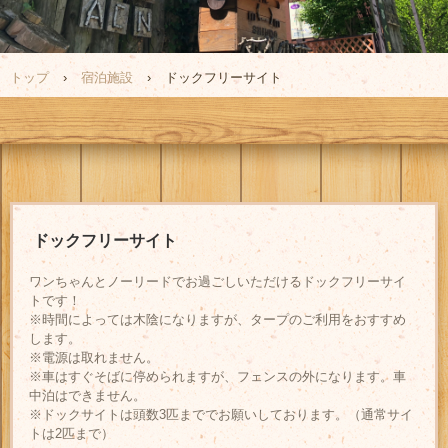
トップ
›
宿泊施設
›
ドックフリーサイト
ドックフリーサイト
ワンちゃんとノーリードでお過ごしいただけるドックフリーサイ
トです！
※時間によっては木陰になりますが、タープのご利用をおすすめ
します。
※電源は取れません。
※車はすぐそばに停められますが、フェンスの外になります。車
中泊はできません。
※ドックサイトは頭数3匹まででお願いしております。（通常サイ
トは2匹まで）