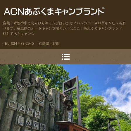
自然・木陰の中でのんびりキャンプはいかが？バンガローやログキャビンもあ
ります。福島県のオートキャンプ場といえばここ！あぶくまキャンプランド、
略してあぶキャン☆
TEL. 0247-73-2945
福島県小野町